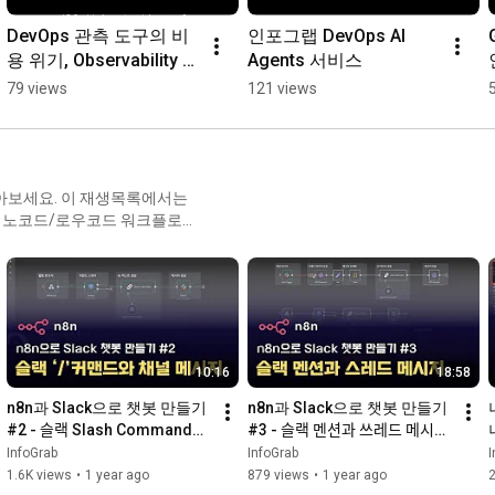
DevOps 관측 도구의 비
인포그랩 DevOps AI 
용 위기, Observability 
Agents 서비스
1.0의 덫
79 views
121 views
아보세요. 이 재생목록에서는
. 노코드/로우코드 워크플로우
으로 다양한 서비스를 통합하는
 이메일 자동 응답 등 실무에서
. n8n 초보자부터 실무자까지
고자 하는 분들에게 완벽한 가
10:16
18:58
n8n과 Slack으로 챗봇 만들기 
n8n과 Slack으로 챗봇 만들기 
#2 - 슬랙 Slash Command와 
#3 - 슬랙 멘션과 쓰레드 메시지 
채널 메시지
활용
InfoGrab
InfoGrab
I
1.6K views
•
1 year ago
879 views
•
1 year ago
2