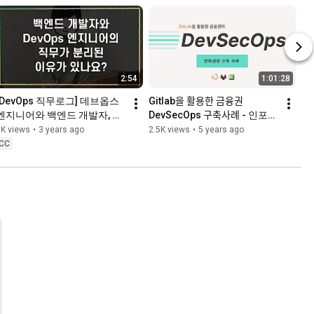
2:54
1:01:28
[DevOps 직무로그] 데브옵스 
Gitlab을 활용한 금융권 
엔지니어와 백엔드 개발자, 뭐
DevSecOps 구축사례 - 인포그
가 다른건가요? #백엔드 #개
랩
3K views
•
3 years ago
2.5K views
•
5 years ago
발자 #엔지니어 #데브옵스 
CC
#DevOps엔지니어 #개발직무