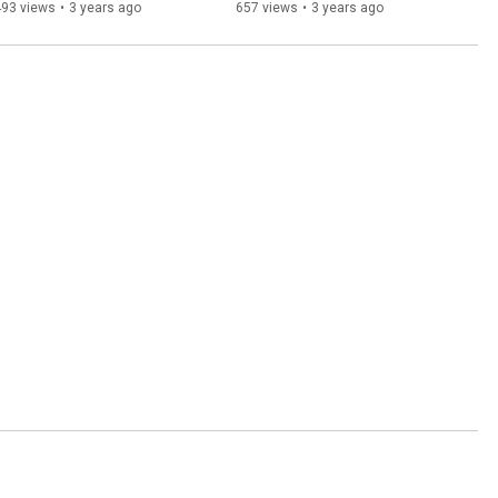
텍처 살펴보기
CNCF 표준 라이브러리 알아보
493 views
•
3 years ago
657 views
•
3 years ago
기