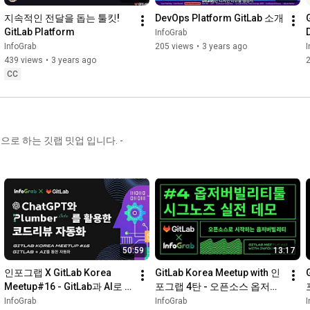
지속적인 전달을 돕는 툴킷! 
DevOps Platform GitLab 소개
G
GitLab Platform
InfoGrab
InfoGrab
205 views
•
3 years ago
I
439 views
•
3 years ago
2
CC
50:59
13:17
인포그랩 X GitLab Korea 
GitLab Korea Meetup with 인
Meetup#16 - GitLab과 AI로 
포그랩 4탄 - 오픈소스 옵저버
개발 생산성 높이는 노하우
빌리티툴 시그노즈 실전 데모 
InfoGrab
InfoGrab
I