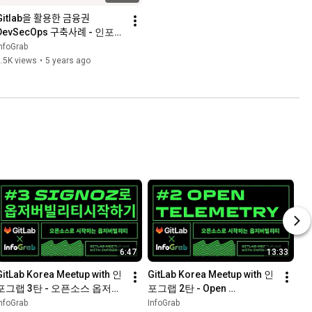
itlab을 활용한 금융권 
DevSecOps 구축사례 - 인포그
랩
nfoGrab
.5K views
•
5 years ago
6:47
13:33
GitLab Korea Meetup with 인
GitLab Korea Meetup with 인
포그랩 3탄 - 오픈소스 옵저버
포그랩 2탄 - Open 
빌리티툴 SigNoz 특징과 아키
Telemetry(오픈 텔레메트리) 
nfoGrab
InfoGrab