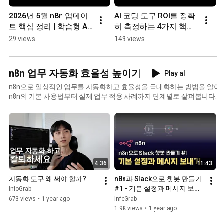
2026년 5월 n8n 업데이
AI 코딩 도구 ROI를 정확
트 핵심 정리 | 학습형 AI 
히 측정하는 4가지 핵심 
메모리·보안 강화·MCP 
지표
29 views
149 views
진화 #Shorts
n8n 업무 자동화 효율성 높이기
Play all
n8n으로 일상적인 업무를 자동화하고 효율성을 극대화하는 방법을 알
n8n의 기본 사용법부터 실제 업무 적용 사례까지 단계별로 살펴봅니다
자동화 도구인 n8n을 활용해 반복적인 작업을 자동화하고, API 연동
방법을 배울 수 있습니다. 슬랙 알림 자동화, 구글 시트 데이터 동기화,
바로 활용 가능한 예제를 통해 업무 생산성을 높이는 방법을 소개합니다
모두가 쉽게 따라할 수 있도록 구성되어 있어, 자동화의 첫걸음을 내딛
이드가 될 것입니다.
4:36
11:43
자동화 도구 왜 써야 할까?
n8n과 Slack으로 챗봇 만들기 
#1 - 기본 설정과 메시지 보내
InfoGrab
기
673 views
•
1 year ago
InfoGrab
1.9K views
•
1 year ago