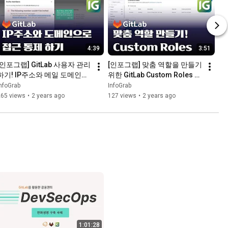
4:39
3:51
[인포그랩] GitLab 사용자 관리
[인포그랩] 맞춤 역할을 만들기 
하기! IP주소와 메일 도메인으
위한 GitLab Custom Roles 
로 접근 통제하기 #깃랩 
#gitlab #devops
nfoGrab
InfoGrab
#GitLab #DevOps
265 views
•
2 years ago
127 views
•
2 years ago
1:01:28