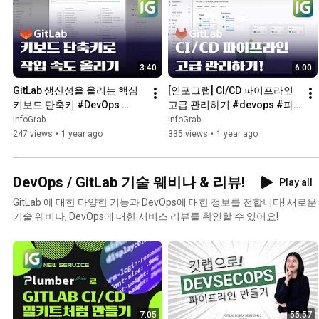
3:40
6:00
GitLab 생산성을 올리는 핵심 
[인포그랩] CI/CD 파이프라인 
키보드 단축키 #DevOps 
고급 관리하기 #devops #파
#GitLab #단축키
이프라인 #CICD
InfoGrab
InfoGrab
247 views
•
1 year ago
335 views
•
1 year ago
DevOps / GitLab 기술 웨비나 & 리뷰!
Play all
GitLab 에 대한 다양한 기능과 DevOps에 대한 정보를 전합니다! 새로운
기술 웨비나, DevOps에 대한 서비스 리뷰를 확인할 수 있어요!
7:05
55:57