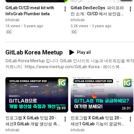
GitLab CI/CD meal kit with 
Gitlab DevSecOps  파이프라
InfoGrab Plumber beta
인 소개 : CI/CD 에서 보안검사 
쉽게하기!
InfoGrab
InfoGrab
1K views
•
3 years ago
3.2K views
•
3 years ago
CC
CC
GitLab Korea Meetup
Play all
GitLab Korea Meetup 입니다. GitLab 인사이트 나눔과 네트워킹을 목적으로 하는 깃랩 밋업 입니다. -
커뮤니티 : https://www.meetup.com/GitLab-Korea - 페이스북 :
https://www.facebook.com/groups/gitlab.korea
28:49
26:01
인포그랩 X GitLab 밋업 20 - 
인포그랩 X GitLab 밋업 20 - 
세션3 GitLab 개발 생산성 측
세션1 GitLab 기능이 궁금하다
정과 가시화하기!
면 여기에서 끝!
InfoGrab
InfoGrab