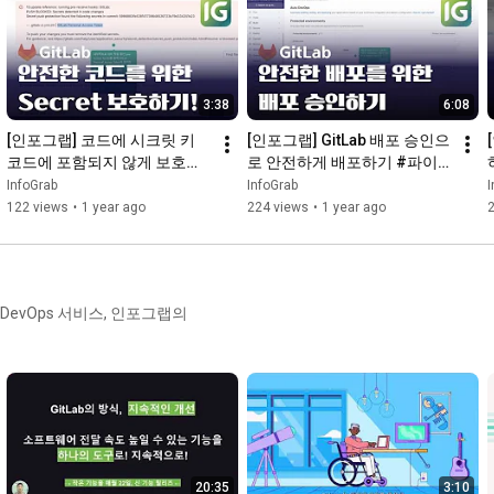
3:38
6:08
[인포그랩] 코드에 시크릿 키 
[인포그랩] GitLab 배포 승인으
코드에 포함되지 않게 보호하
로 안전하게 배포하기 #파이
기! GitLab Secret Push 
프라인 #승인후배포 #배포승
InfoGrab
InfoGrab
I
Protection #깃랩 #GitLab 
인
122 views
•
1 year ago
224 views
•
1 year ago
#DevOps
 DevOps 서비스, 인포그랩의
20:35
3:10