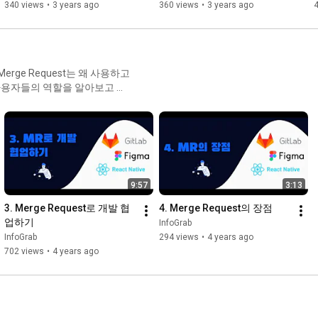
영상!
340 views
•
3 years ago
360 views
•
3 years ago
ge Request는 왜 사용하고
 사용자들의 역할을 알아보고 이
업하고 Merge 후 파이프라인을
Request 왜
업하기 4. Merge Request의
9:57
3:13
3. Merge Request로 개발 협
4. Merge Request의 장점
업하기
InfoGrab
InfoGrab
294 views
•
4 years ago
702 views
•
4 years ago