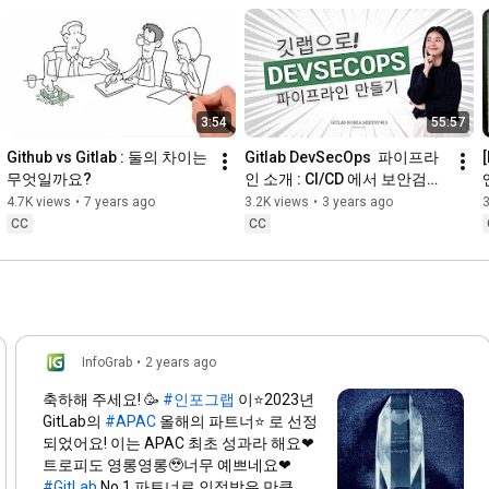
3:54
55:57
Github vs Gitlab : 둘의 차이는 
Gitlab DevSecOps  파이프라
무엇일까요?
인 소개 : CI/CD 에서 보안검사 
쉽게하기!
4.7K views
•
7 years ago
3.2K views
•
3 years ago
CC
CC
InfoGrab
•
2 years ago
축하해 주세요! 🥳
#인포그랩
이⭐️2023년
GitLab의
#APAC
올해의 파트너⭐️ 로 선정
되었어요! 이는 APAC 최초 성과라 해요❤
트로피도 영롱영롱🥹너무 예쁘네요❤
#GitLab
No.1 파트너로 인정받은 만큼, 앞