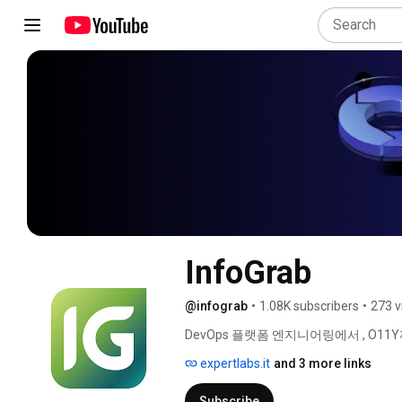
InfoGrab
@infograb
•
1.08K subscribers
•
273 v
DevOps 플랫폼 엔지니어링에서 , O1
expertlabs.it
and 3 more links
Subscribe