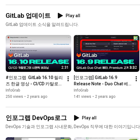
GitLab 업데이트
Play all
GitLab 업데이트 소식을 알려드립니다.
2:31
3:32
#인포그랩  GitLab 16.10 릴리
[인포그랩] GitLab 16.9 
즈 한글 영상 - CI/CD 카탈로그 
Release Note - Duo Chat 베
시맨틱 버저닝
타 Premium 고객 제공/ MR 변
InfoGrab
InfoGrab
경 사항 요청/ CICD 변수 사용
250 views
•
2 years ago
141 views
•
2 years ago
자 인터페이스 개선 외
인포그랩 DevOps로그
Play all
DevOps 기술과 인포그랩 사내문화, DevOps 직무에 대한 이야기입니다