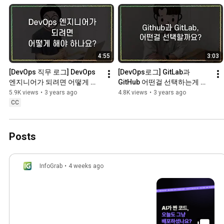
4:55
3:03
[DevOps 직무 로그] DevOps 
[DevOps로그] GitLab과 
엔지니어가 되려면 어떻게 해
GitHub 어떤걸 선택하는게 좋
야해요? #엔지니어 #데브옵
을까? #깃랩 #깃허브 #데브
5.9K views
•
3 years ago
4.8K views
•
3 years ago
스신입 #신입엔지니어 #개발
옵스 #개발툴 #인포그랩
CC
자신입 #데브옵스 #인포그랩 
#DevOps #개발직무
Posts
InfoGrab
•
4 weeks ago